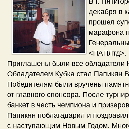
В г. Пятигор
декабря в 
прошел суп
марафона п
Генеральны
<ПАПЛтд>.
Приглашены были все обладатели 
Обладателем Кубка стал Папикян В
Победителям были вручены памятн
от главного спонсора. После турни
банкет в честь чемпиона и призеров
Папикян поблагадарил и поздравил
с наступающим Новым Годом. Мног